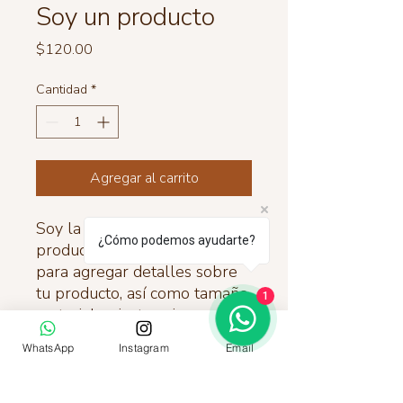
Soy un producto
Precio
$120.00
Cantidad
*
Agregar al carrito
Soy la descripción de un 
¿Cómo podemos ayudarte?
producto. Soy el lugar ideal 
para agregar detalles sobre 
tu producto, así como tamaño, 
1
materiales, instrucciones de 
cuidado y de limpieza.
WhatsApp
Instagram
Email
INFORMACIÓN DE PRODUCTO