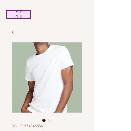
ME
NU
SKU: 21554345656