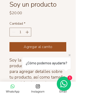
Soy un producto
Precio
$20.00
Cantidad
*
Agregar al carrito
Soy la descripción de un 
¿Cómo podemos ayudarte?
producto. Soy el lugar ideal 
para agregar detalles sobre 
tu producto, así como tamaño, 
1
materiales, instrucciones de 
cuidado y de limpieza.
WhatsApp
Instagram
Email
INFORMACIÓN DE PRODUCTO