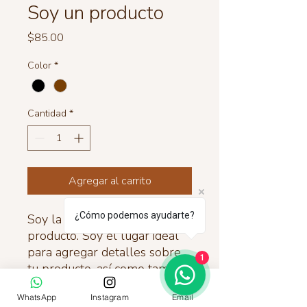
Soy un producto
Precio
$85.00
Color
*
Cantidad
*
Agregar al carrito
¿Cómo podemos ayudarte?
Soy la descripción de un 
producto. Soy el lugar ideal 
para agregar detalles sobre 
1
tu producto, así como tamaño, 
materiales, instrucciones de 
WhatsApp
Instagram
Email
cuidado y de limpieza.